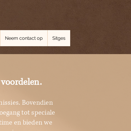
Neem contact op
Sitges
 voordelen.
missies. Bovendien
toegang tot speciale
ltime en bieden we