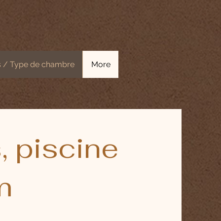
 / Type de chambre
More
 piscine
m