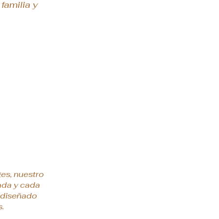
familia y
es, nuestro
ada y cada
o diseñado
s.