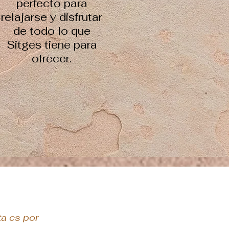
perfecto para
relajarse y disfrutar
de todo lo que
Sitges tiene para
ofrecer.
a es por