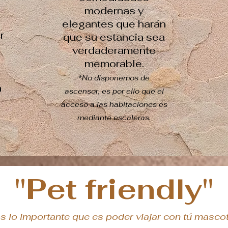
modernas y
elegantes que harán
r
que su estancia sea
o
verdaderamente
memorable.
*No disponemos de
a
ascensor, es por ello que el
acceso a las habitaciones es
mediante escaleras.
"Pet friendly"
lo importante que es poder viajar con tú mascot