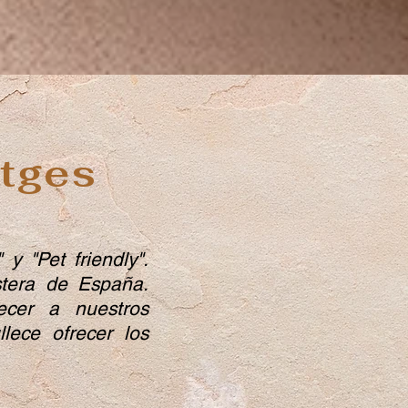
itges
 y "Pet friendly"
.
stera de España.
ecer a nuestros
lece ofrecer los