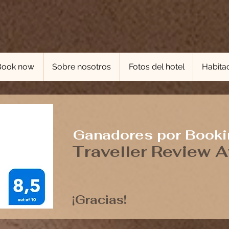
 Book now
Sobre nosotros
Fotos del hotel
Habita
Ganadores por Book
Traveller Review 
¡Gracias!