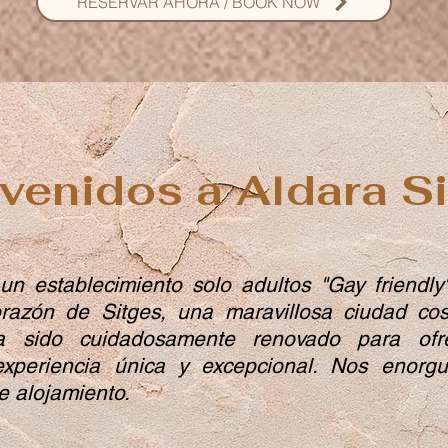
RESERVAR AHORA / BOOK NOW
venidos a Aldara S
un establecimiento solo adultos "Gay friendly"
razón de Sitges, una maravillosa ciudad co
a sido cuidadosamente renovado para ofr
periencia única y excepcional. Nos enorgul
de alojamiento.