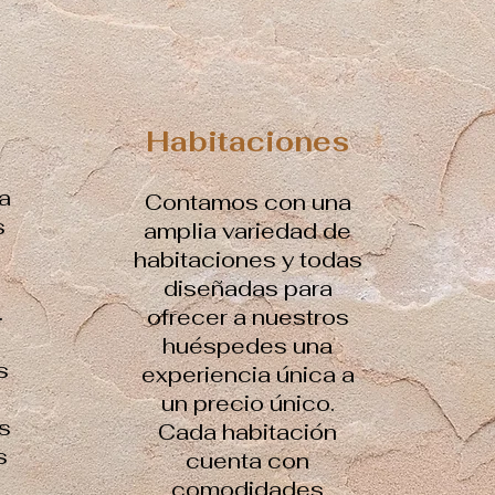
Habitaciones
a
Contamos con una
s
amplia variedad de
habitaciones y todas
diseñadas para
.
ofrecer a nuestros
huéspedes una
s
experiencia única a
un precio único.
s
Cada habitación
s
cuenta con
comodidades