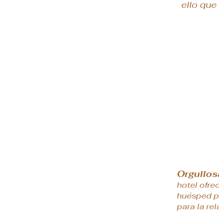
ello que
Orgullos
hotel ofre
huésped pu
para la rel